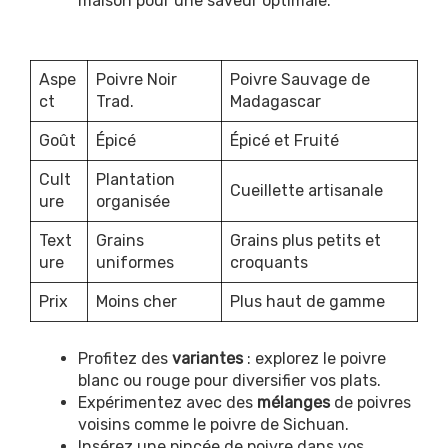
maison pour une saveur optimale.
Aspe
Poivre Noir
Poivre Sauvage de
ct
Trad.
Madagascar
Goût
Épicé
Épicé et Fruité
Cult
Plantation
Cueillette artisanale
ure
organisée
Text
Grains
Grains plus petits et
ure
uniformes
croquants
Prix
Moins cher
Plus haut de gamme
Profitez des
variantes
: explorez le poivre
blanc ou rouge pour diversifier vos plats.
Expérimentez avec des
mélanges
de poivres
voisins comme le poivre de Sichuan.
Insérez une pincée de poivre dans vos