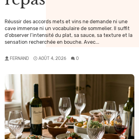
Pour un vigneron indépendant, la vente directe au
domaine ou par expédition est bien plus qu’un canal de
l’année ?
distribution : c’est la promesse d’une relation préservée
Réussir des accords mets et vins ne demande ni une
avec ceux qui boivent son vin. Les salons...
cave immense ni un vocabulaire de sommelier. Il suffit
d’observer l’intensité du plat, sa sauce, sa texture et la
FERNAND
JUIL 28, 2026
0
Un repas en extérieur change tout, même en dehors
sensation recherchée en bouche. Avec...
des mois d’été. Pourtant, beaucoup de coins repas
restent inutilisés dès que les températures baissent ou
FERNAND
AOÛT 4, 2026
0
que le vent se lève. La différence entre un...
FERNAND
JUIL 28, 2026
0