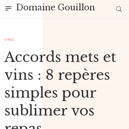
Domaine Gouillon
VINS
ACCESSOIRES DE CUISINE
JARDIN
Accords mets et
Vendre son vin
Comment
vins : 8 repères
en direct : se
aménager un
simples pour
faire trouver
coin repas
sublimer vos
hors des salons
extérieur
repas
agréable toute