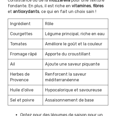
consistance ou de la
mozzarella
pour une texture
fondante. En plus, il est riche en
vitamines
,
fibres
et
antioxydants
, ce qui en fait un choix sain !
Ingrédient
Rôle
Courgettes
Légume principal, riche en eau
Tomates
Améliore le goût et la couleur
Fromage râpé
Apporte du croustillant
Ail
Ajoute une saveur piquante
Herbes de
Renforcent la saveur
Provence
méditerranéenne
Huile d’olive
Hypocalorique et savoureuse
Sel et poivre
Assaisonnement de base
Optez pour des légumes de saison pour un