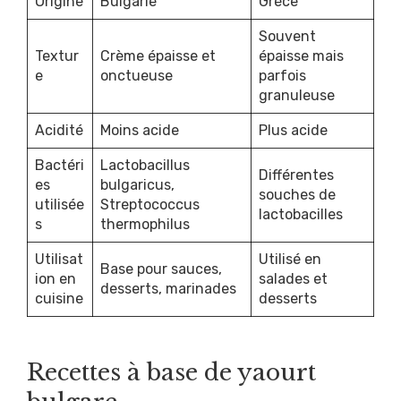
Origine
Bulgarie
Grèce
Souvent
Textur
Crème épaisse et
épaisse mais
e
onctueuse
parfois
granuleuse
Acidité
Moins acide
Plus acide
Bactéri
Lactobacillus
Différentes
es
bulgaricus,
souches de
utilisée
Streptococcus
lactobacilles
s
thermophilus
Utilisat
Utilisé en
Base pour sauces,
ion en
salades et
desserts, marinades
cuisine
desserts
Recettes à base de yaourt