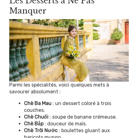
Les Desserts à Ne Pas
Manquer
Parmi les spécialités, voici quelques mets à
savourer absolument :
Chè Ba Mau
: un dessert coloré à trois
couches.
Chè Chuối
: soupe de banane crémeuse.
Chè Bắp
: douceur de maïs.
Chè Trôi Nước
: boulettes gluant aux
haricots mungo.